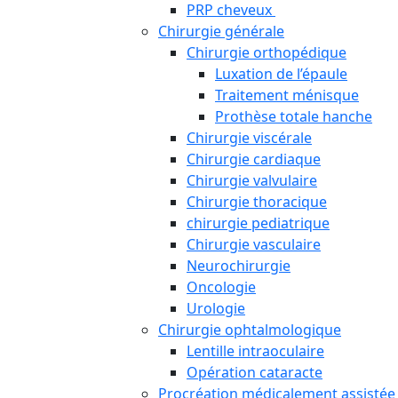
PRP cheveux
Chirurgie générale
Chirurgie orthopédique
Luxation de l’épaule
Traitement ménisque
Prothèse totale hanche
Chirurgie viscérale
Chirurgie cardiaque
Chirurgie valvulaire
Chirurgie thoracique
chirurgie pediatrique
Chirurgie vasculaire
Neurochirurgie
Oncologie
Urologie
Chirurgie ophtalmologique
Lentille intraoculaire
Opération cataracte
Procréation médicalement assistée