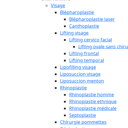
Visage
Blépharoplastie
Blépharoplastie laser
Canthoplastie
Lifting visage
Lifting cervico facial
Lifting ovale sans chir
Lifting frontal
Lifting temporal
Lipofilling visage
Liposuccion visage
Liposuccion menton
Rhinoplastie
Rhinoplastie homme
Rhinoplastie ethnique
Rhinoplastie médicale
Septoplastie
Chirurgie pommettes