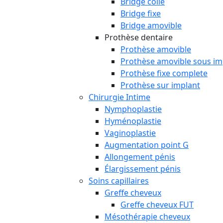
Bridge collé
Bridge fixe
Bridge amovible
Prothèse dentaire
Prothèse amovible
Prothèse amovible sous im
Prothèse fixe complete
Prothèse sur implant
Chirurgie Intime
Nymphoplastie
Hyménoplastie
Vaginoplastie
Augmentation point G
Allongement pénis
Élargissement pénis
Soins capillaires
Greffe cheveux
Greffe cheveux FUT
Mésothérapie cheveux