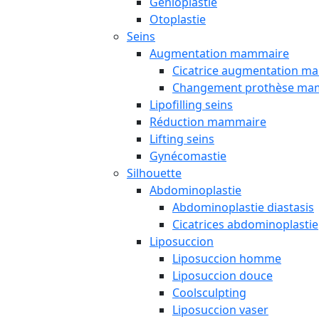
Génioplastie
Otoplastie
Seins
Augmentation mammaire
Cicatrice augmentation m
Changement prothèse ma
Lipofilling seins
Réduction mammaire
Lifting seins
Gynécomastie
Silhouette
Abdominoplastie
Abdominoplastie diastasis
Cicatrices abdominoplastie
Liposuccion
Liposuccion homme
Liposuccion douce
Coolsculpting
Liposuccion vaser