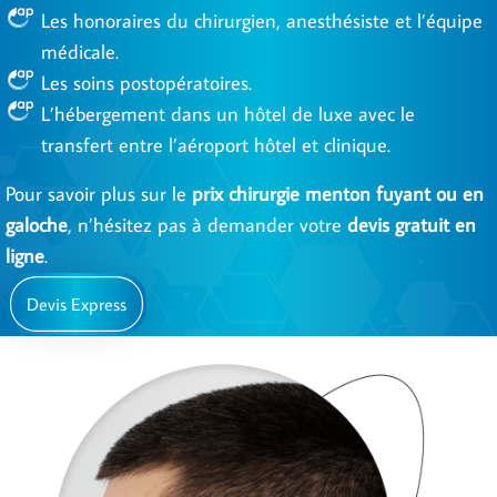
Les honoraires du chirurgien, anesthésiste et l’équipe
médicale.
Les soins postopératoires.
L’hébergement dans un hôtel de luxe avec le
transfert entre l’aéroport hôtel et clinique.
Pour savoir plus sur le
prix chirurgie menton fuyant ou en
galoche
, n’hésitez pas à demander votre
devis gratuit en
ligne
.
Devis Express