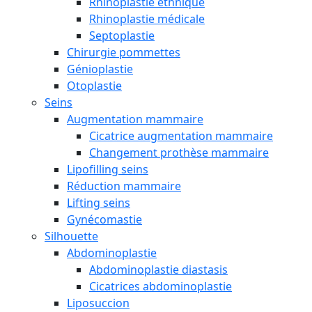
Rhinoplastie ethnique
Rhinoplastie médicale
Septoplastie
Chirurgie pommettes
Génioplastie
Otoplastie
Seins
Augmentation mammaire
Cicatrice augmentation mammaire
Changement prothèse mammaire
Lipofilling seins
Réduction mammaire
Lifting seins
Gynécomastie
Silhouette
Abdominoplastie
Abdominoplastie diastasis
Cicatrices abdominoplastie
Liposuccion