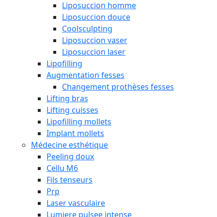
Liposuccion homme
Liposuccion douce
Coolsculpting
Liposuccion vaser
Liposuccion laser
Lipofilling
Augmentation fesses
Changement prothèses fesses
Lifting bras
Lifting cuisses
Lipofilling mollets
Implant mollets
Médecine esthétique
Peeling doux
Cellu M6
Fils tenseurs
Prp
Laser vasculaire
Lumiere pulsee intense