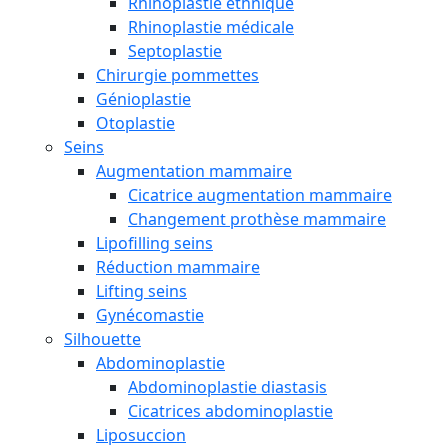
Rhinoplastie ethnique
Rhinoplastie médicale
Septoplastie
Chirurgie pommettes
Génioplastie
Otoplastie
Seins
Augmentation mammaire
Cicatrice augmentation mammaire
Changement prothèse mammaire
Lipofilling seins
Réduction mammaire
Lifting seins
Gynécomastie
Silhouette
Abdominoplastie
Abdominoplastie diastasis
Cicatrices abdominoplastie
Liposuccion