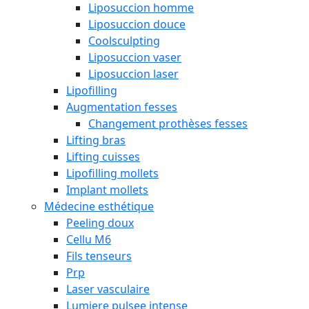
Liposuccion homme
Liposuccion douce
Coolsculpting
Liposuccion vaser
Liposuccion laser
Lipofilling
Augmentation fesses
Changement prothèses fesses
Lifting bras
Lifting cuisses
Lipofilling mollets
Implant mollets
Médecine esthétique
Peeling doux
Cellu M6
Fils tenseurs
Prp
Laser vasculaire
Lumiere pulsee intense