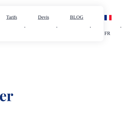
er
Tarifs
Devis
BLOG
FR
er