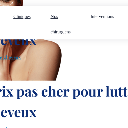
ix pas cher pour lutt
Cliniques
Nos
Interventions
chirurgiens
heveux
fe cheveux
ix pas cher pour lutt
heveux