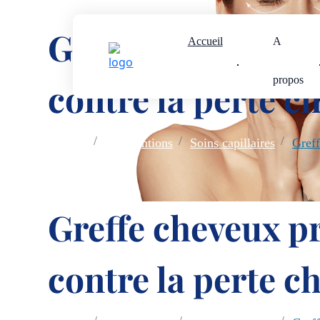
Greffe cheveux pr
Accueil
A
propos
contre la perte c
Accueil
Interventions
Soins capillaires
Gref
Greffe cheveux pr
contre la perte c