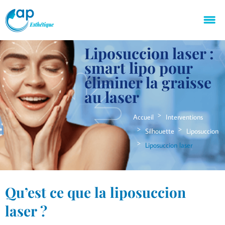
Liposuccion laser :
smart lipo pour
éliminer la graisse
au laser
Accueil
Interventions
Silhouette
Liposuccion
Liposuccion laser
Qu’est ce que la liposuccion
laser ?