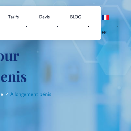
Tarifs
Devis
BLOG
FR
our
penis
me
Allongement pénis