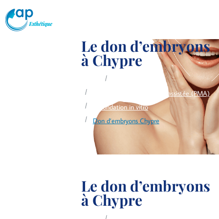
Le don d’embryons
à Chypre
Accueil
Interventions
Procréation médicalement assistée (PMA)
Fécondation in vitro
Don d’embryons Chypre
Le don d’embryons
à Chypre