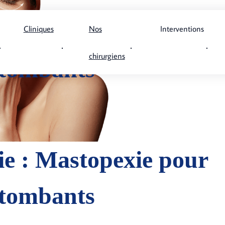
sie : Mastopexie pour
Cliniques
Nos
Interventions
chirurgiens
 tombants
sie : Mastopexie pour
 tombants