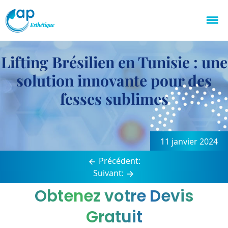
Lifting Brésilien en Tunisie : une
solution innovante pour des
fesses sublimes
Navigation
de
11 janvier 2024
l’article
Précédent:
Suivant:
Obtenez votre Devis
Gratuit