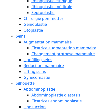
Rhinoplastie ethnique
Rhinoplastie médicale
Septoplastie
Chirurgie pommettes
Génioplastie
Otoplastie
Seins
Augmentation mammaire
Cicatrice augmentation mammaire
Changement prothèse mammaire
Lipofilling seins
Réduction mammaire
Lifting seins
Gynécomastie
Silhouette
Abdominoplastie
Abdominoplastie diastasis
Cicatrices abdominoplastie
Liposuccion