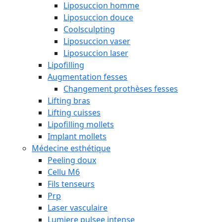
Liposuccion homme
Liposuccion douce
Coolsculpting
Liposuccion vaser
Liposuccion laser
Lipofilling
Augmentation fesses
Changement prothèses fesses
Lifting bras
Lifting cuisses
Lipofilling mollets
Implant mollets
Médecine esthétique
Peeling doux
Cellu M6
Fils tenseurs
Prp
Laser vasculaire
Lumiere pulsee intense