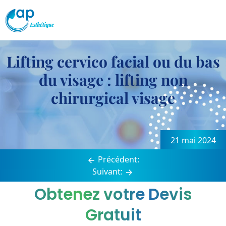
Lifting cervico facial ou du bas
du visage : lifting non
chirurgical visage
Navigation
de
21 mai 2024
l’article
Précédent:
Suivant:
Obtenez votre Devis
Gratuit