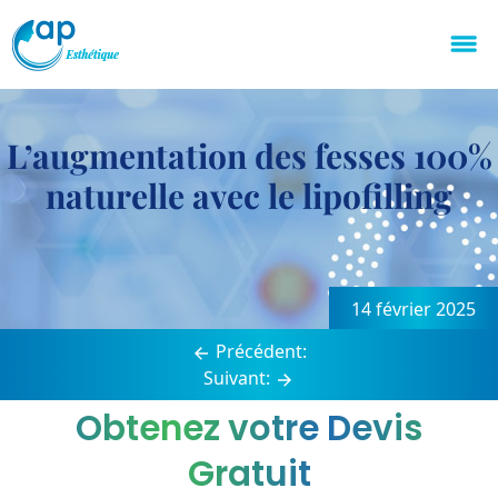
L’augmentation des fesses 100%
naturelle avec le lipofilling
Navigation
de
14 février 2025
l’article
Précédent:
Suivant:
Obtenez votre Devis
Gratuit