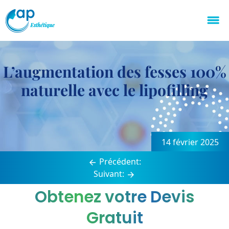
L’augmentation des fesses 100%
naturelle avec le lipofilling
Navigation
de
14 février 2025
l’article
Précédent:
Suivant:
Obtenez votre Devis
Gratuit