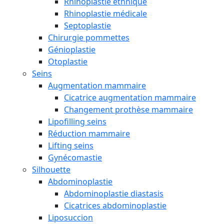
Rhinoplastie ethnique
Rhinoplastie médicale
Septoplastie
Chirurgie pommettes
Génioplastie
Otoplastie
Seins
Augmentation mammaire
Cicatrice augmentation mammaire
Changement prothèse mammaire
Lipofilling seins
Réduction mammaire
Lifting seins
Gynécomastie
Silhouette
Abdominoplastie
Abdominoplastie diastasis
Cicatrices abdominoplastie
Liposuccion