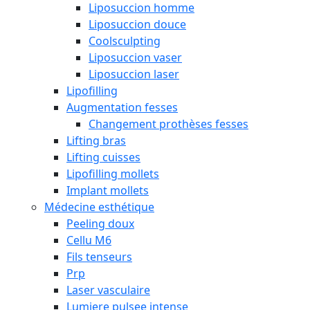
Liposuccion homme
Liposuccion douce
Coolsculpting
Liposuccion vaser
Liposuccion laser
Lipofilling
Augmentation fesses
Changement prothèses fesses
Lifting bras
Lifting cuisses
Lipofilling mollets
Implant mollets
Médecine esthétique
Peeling doux
Cellu M6
Fils tenseurs
Prp
Laser vasculaire
Lumiere pulsee intense